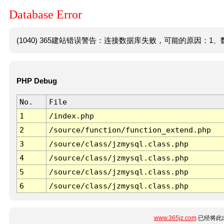
Database Error
(1040) 365建站错误警告：连接数据库失败，可能的原因：1、数
PHP Debug
No.
File
1
/index.php
2
/source/function/function_extend.php
3
/source/class/jzmysql.class.php
4
/source/class/jzmysql.class.php
5
/source/class/jzmysql.class.php
6
/source/class/jzmysql.class.php
www.365jz.com
已经将此