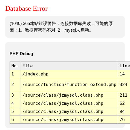
Database Error
(1040) 365建站错误警告：连接数据库失败，可能的原
因：1、数据库密码不对; 2、mysql未启动。
PHP Debug
No.
File
Line
1
/index.php
14
2
/source/function/function_extend.php
324
3
/source/class/jzmysql.class.php
211
4
/source/class/jzmysql.class.php
62
5
/source/class/jzmysql.class.php
94
6
/source/class/jzmysql.class.php
76