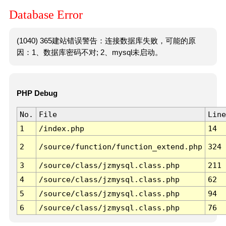
Database Error
(1040) 365建站错误警告：连接数据库失败，可能的原
因：1、数据库密码不对; 2、mysql未启动。
PHP Debug
No.
File
Line
1
/index.php
14
2
/source/function/function_extend.php
324
3
/source/class/jzmysql.class.php
211
4
/source/class/jzmysql.class.php
62
5
/source/class/jzmysql.class.php
94
6
/source/class/jzmysql.class.php
76