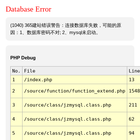
Database Error
(1040) 365建站错误警告：连接数据库失败，可能的原
因：1、数据库密码不对; 2、mysql未启动。
PHP Debug
No.
File
Line
1
/index.php
13
2
/source/function/function_extend.php
1548
3
/source/class/jzmysql.class.php
211
4
/source/class/jzmysql.class.php
62
5
/source/class/jzmysql.class.php
94