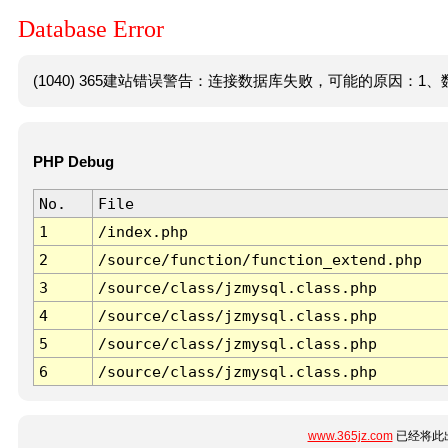
Database Error
(1040) 365建站错误警告：连接数据库失败，可能的原因：1、数
PHP Debug
No.
File
1
/index.php
2
/source/function/function_extend.php
3
/source/class/jzmysql.class.php
4
/source/class/jzmysql.class.php
5
/source/class/jzmysql.class.php
6
/source/class/jzmysql.class.php
www.365jz.com
已经将此