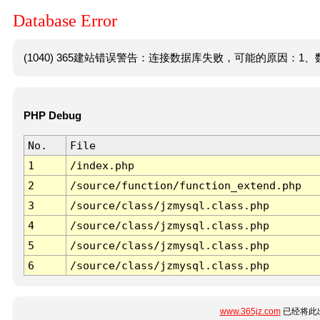
Database Error
(1040) 365建站错误警告：连接数据库失败，可能的原因：1、数
PHP Debug
No.
File
1
/index.php
2
/source/function/function_extend.php
3
/source/class/jzmysql.class.php
4
/source/class/jzmysql.class.php
5
/source/class/jzmysql.class.php
6
/source/class/jzmysql.class.php
www.365jz.com
已经将此