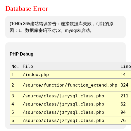
Database Error
(1040) 365建站错误警告：连接数据库失败，可能的原
因：1、数据库密码不对; 2、mysql未启动。
PHP Debug
No.
File
Line
1
/index.php
14
2
/source/function/function_extend.php
324
3
/source/class/jzmysql.class.php
211
4
/source/class/jzmysql.class.php
62
5
/source/class/jzmysql.class.php
94
6
/source/class/jzmysql.class.php
76