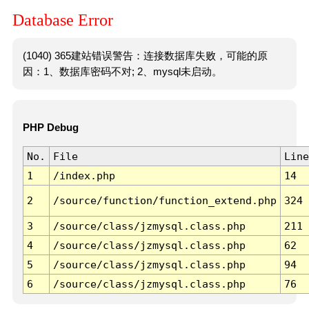
Database Error
(1040) 365建站错误警告：连接数据库失败，可能的原
因：1、数据库密码不对; 2、mysql未启动。
PHP Debug
No.
File
Line
1
/index.php
14
2
/source/function/function_extend.php
324
3
/source/class/jzmysql.class.php
211
4
/source/class/jzmysql.class.php
62
5
/source/class/jzmysql.class.php
94
6
/source/class/jzmysql.class.php
76