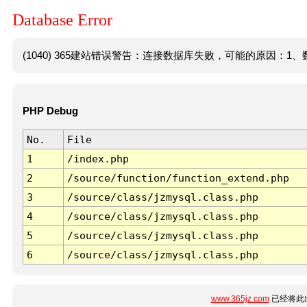
Database Error
(1040) 365建站错误警告：连接数据库失败，可能的原因：1、数
PHP Debug
No.
File
1
/index.php
2
/source/function/function_extend.php
3
/source/class/jzmysql.class.php
4
/source/class/jzmysql.class.php
5
/source/class/jzmysql.class.php
6
/source/class/jzmysql.class.php
www.365jz.com
已经将此